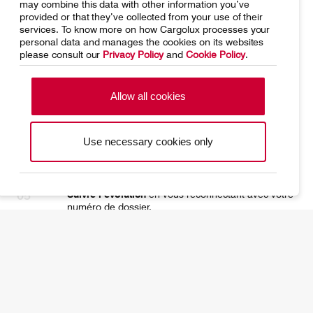
may combine this data with other information you’ve
Décrire clairement la situation
(qui, quoi, quand,
provided or that they’ve collected from your use of their
comment) et joindre, si possible, des éléments de
services. To know more on how Cargolux processes your
preuve (documents, noms de témoins…). De
personal data and manages the cookies on its websites
simples affirmations générales ne peuvent pas être
please consult our
Privacy Policy
and
Cookie Policy
.
examinées.
Allow all cookies
Conserver le numéro de dossier
pour tout suivi.
Chaque signalement est pris au sérieux
: nous
Use necessary cookies only
mènerons les actions appropriées et vous
informerons de l’avancement.
Suivre l’évolution
en vous reconnectant avec votre
numéro de dossier.
Envoyez votre rapport via :