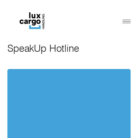
Luxcargo Handling
Menu
Careers
SpeakUp Hotline
SpeakUp Hotline
Our responsibility
Cargolux